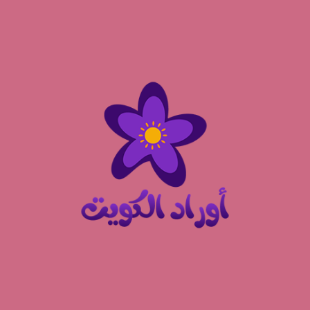
نتقل
لى
لمحتوى