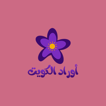
نتقل
لى
لمحتوى