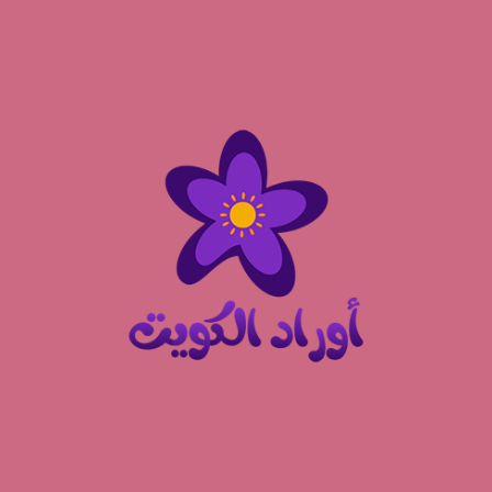
نتقل
لى
لمحتوى