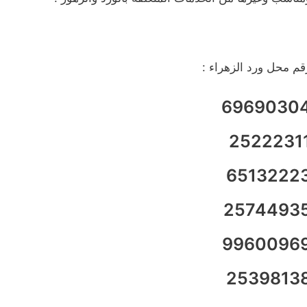
قم محل ورد الزهراء :
6969030
2522231
6513222
2574493
9960096
2539813