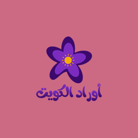
نتقل
لى
لمحتوى