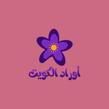
نتقل
لى
لمحتوى