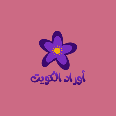
نتقل
لى
لمحتوى