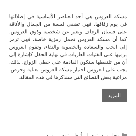
مسكة العروس هي أحد العناصر الأساسية في إطلالتها
في يوم زفافها، فهي تضفي لمسة من الجمال والأناقة
على فستان الزفاف وتعبر عن شخصية وذوق العروس.
كما أن مسكة العروس تحمل رمزية خاصة، فهي ترمز
إلى الحب والسعادة والخصوبة والنقاء، وتقوم العروس
برميها على الفتيات العازبات في نهاية الحفل كإشارة إلى
أن من تلتقطها ستكون القادمة على خطى الزواج. لذلك،
يجب على العروس اختيار مسكة العروس بعناية وحرص،
مراعية بعض النصائح التي سنذكرها في هذه المقالة.
المزيد
التصنيفات
محل ورد
,
توصيل أزهار
,
توصيل ورد