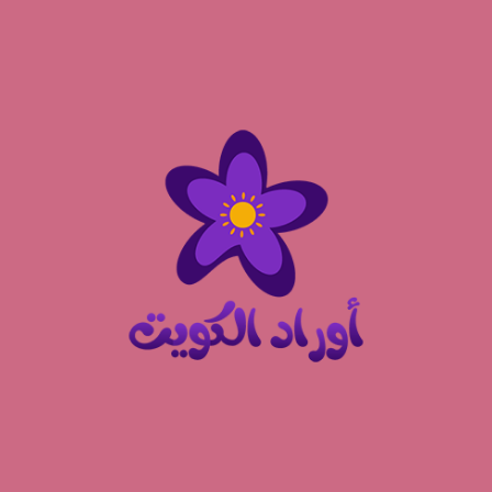
نتقل
لى
لمحتوى