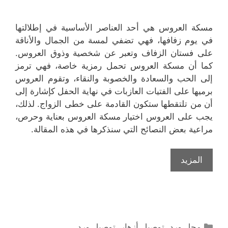
مسكة العروس هي أحد العناصر الأساسية في إطلالتها
في يوم زفافها، فهي تضفي لمسة من الجمال والأناقة
على فستان الزفاف وتعبر عن شخصية وذوق العروس.
كما أن مسكة العروس تحمل رمزية خاصة، فهي ترمز
إلى الحب والسعادة والخصوبة والنقاء، وتقوم العروس
برميها على الفتيات العازبات في نهاية الحفل كإشارة إلى
أن من تلتقطها ستكون القادمة على خطى الزواج. لذلك،
يجب على العروس اختيار مسكة العروس بعناية وحرص،
مراعية بعض النصائح التي سنذكرها في هذه المقالة.
المزيد
التصنيفات
محل ورد
,
توصيل أزهار
,
توصيل ورد