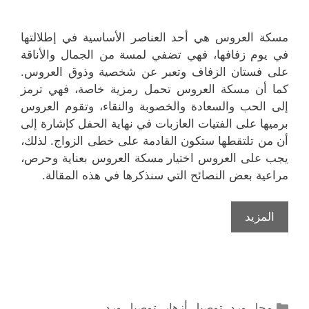
مسكة العروس هي أحد العناصر الأساسية في إطلالتها
في يوم زفافها، فهي تضفي لمسة من الجمال والأناقة
على فستان الزفاف وتعبر عن شخصية وذوق العروس.
كما أن مسكة العروس تحمل رمزية خاصة، فهي ترمز
إلى الحب والسعادة والخصوبة والنقاء، وتقوم العروس
برميها على الفتيات العازبات في نهاية الحفل كإشارة إلى
أن من تلتقطها ستكون القادمة على خطى الزواج. لذلك،
يجب على العروس اختيار مسكة العروس بعناية وحرص،
مراعية بعض النصائح التي سنذكرها في هذه المقالة.
المزيد
التصنيفات
محل ورد
,
توصيل أزهار
,
توصيل ورد