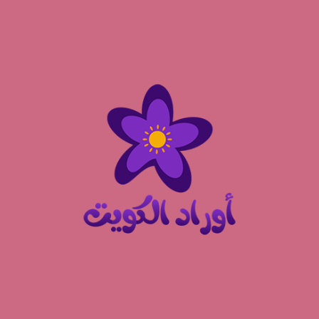
نتقل
لى
لمحتوى