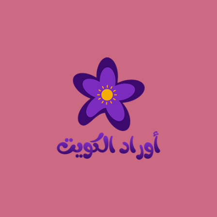
نتقل
لى
لمحتوى