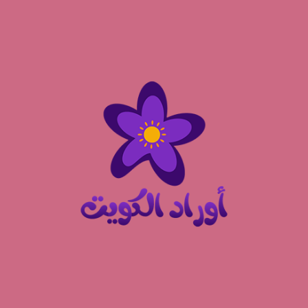
نتقل
لى
لمحتوى