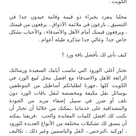
الكويت .
محلنا ينفرد بخبراء ذو قيمة وقامة جيدون جدا في
التنسيق ، بارعون في ملائمة الأذواق ، يرفعون من قيمتك
، ويرفعون قيمتك أمام الأهل والأصدقاء ، والأحباب بشكل
خاص جدا وغالي جدا تتذكره طيلة أعوام .
كيف نأتي لك بأفضل باقة ورد ؟
نختار أغلى الورود التي تناسب أيامك السعيدة ورسالتك
الرائعة للاهل والاصدقاء مع افضل محل لبيع الورد في
الكويت كلها ،جهزنا لطلباتكم أساطيل من الموظفين
بوسائل نقل مكيفة ومخصصة لنقل باقات الورد دون
تلف أو ضرر في سبيل إضفاء مزيد من الجودة
والمصداقية على خدماتنا ،يمكنك من خلالنا أن تختار أن
نكتب لك افضل كلمات المعايدة والحب ،فريقنا يمكنه
أن ينسق لك تشكيلات مختلفة من الأنواع العديدة للورود
، اوركيد ،النرجس ، الفل والياسمين وغير ذلك ، تكاليف